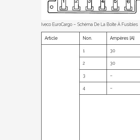
Iveco EuroCargo – Schéma De La Boîte À Fusibles
Article
Non.
Ampères [A]
1
30
2
30
3
–
4
–