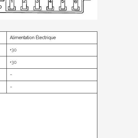
Alimentation Électrique
+30
+30
–
–