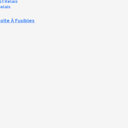
Et Relais
elais
oîte À Fusibles