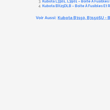
Kubota L3301, L3901 – Boîte À Fusibles 
Kubota BX25DLB – Boîte À Fusibles Et R
Voir Aussi:
Kubota B3150, B3150SU - B