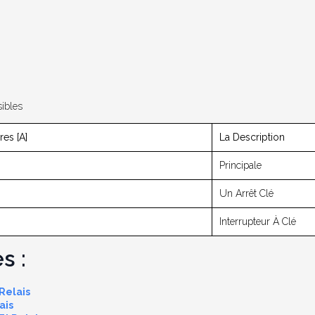
ibles
es [A]
La Description
Principale
Un Arrêt Clé
Interrupteur À Clé
s :
Relais
ais