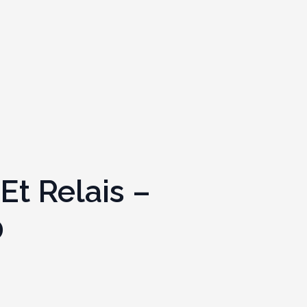
Et Relais –
0