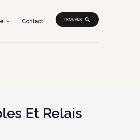
TROUVER
re
Contact
les Et Relais