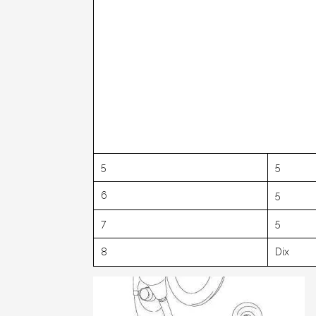
5
5
6
5
7
5
8
Dix