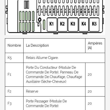
Ampères
Nombre
La Description
[A]
K5
Relais Allume Cigare.
Porte Du Conducteur (module De
Commande De Porte), Panneau De
F1
20
Commande De Chauffage, Chauffage
Auxiliaire (sèche-Cheveux)
F2
Réserve
20
Porte Passager (module De
F3
20
Commande De Porte)