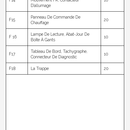
F14
Mouvement FR, Contacteur
10
D’allumage
Panneau De Commande De
F15
20
Chauffage
Lampe De Lecture, Abat-Jour De
F 16
10
Boîte À Gants
Tableau De Bord, Tachygraphe,
F17
10
Connecteur De Diagnostic
F18
La Trappe
20