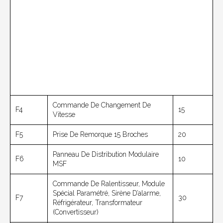
Commande De Changement De
F4
15
Vitesse
F5
Prise De Remorque 15 Broches
20
Panneau De Distribution Modulaire
F6
10
MSF
Commande De Ralentisseur, Module
Spécial Paramétré, Sirène D’alarme,
F7
30
Réfrigérateur, Transformateur
(convertisseur)