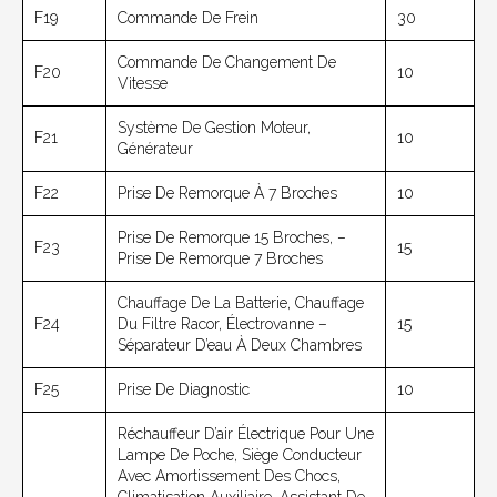
F19
Commande De Frein
30
Commande De Changement De
F20
10
Vitesse
Système De Gestion Moteur,
F21
10
Générateur
F22
Prise De Remorque À 7 Broches
10
Prise De Remorque 15 Broches, –
F23
15
Prise De Remorque 7 Broches
Chauffage De La Batterie, Chauffage
F24
Du Filtre Racor, Électrovanne –
15
Séparateur D’eau À Deux Chambres
F25
Prise De Diagnostic
10
Réchauffeur D’air Électrique Pour Une
Lampe De Poche, Siège Conducteur
Avec Amortissement Des Chocs,