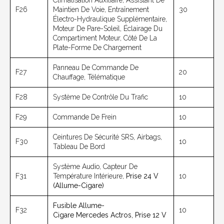
Climatisation Auxiliaire, Assistant De
F26
Maintien De Voie, Entraînement
30
Électro-Hydraulique Supplémentaire,
Moteur De Pare-Soleil, Éclairage Du
Compartiment Moteur, Côté De La
Plate-Forme De Chargement
Panneau De Commande De
F27
20
Chauffage, Télématique
F28
Système De Contrôle Du Trafic
10
F29
Commande De Frein
10
Ceintures De Sécurité SRS, Airbags,
F30
10
Tableau De Bord
Système Audio, Capteur De
F31
Température Intérieure,
Prise 24 V
10
(allume-Cigare)
Fusible Allume-
F32
10
Cigare Mercedes Actros, Prise 12 V