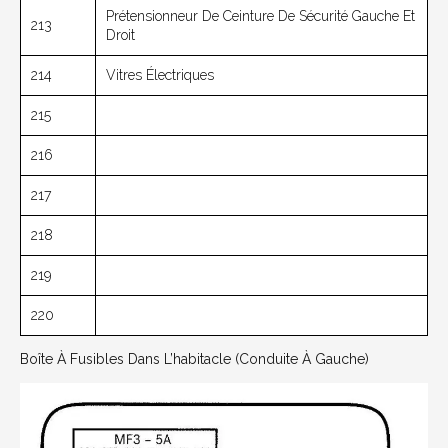
Prétensionneur De Ceinture De Sécurité Gauche Et
213
Droit
214
Vitres Électriques
215
216
217
218
219
220
Boîte À Fusibles Dans L’habitacle (conduite À Gauche)