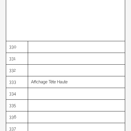
330
331
332
333
Affichage Tête Haute
334
335
336
337