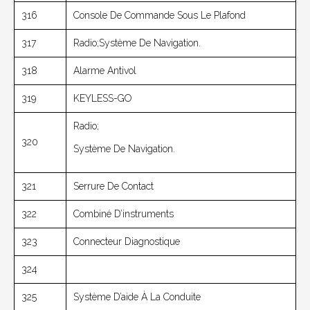
316
Console De Commande Sous Le Plafond
317
Radio;Système De Navigation.
318
Alarme Antivol
319
KEYLESS-GO
Radio;
320
Système De Navigation.
321
Serrure De Contact
322
Combiné D’instruments
323
Connecteur Diagnostique
324
325
Système D’aide À La Conduite