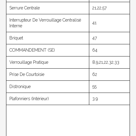
Serrure Centrale
21,22,57
Interrupteur De Verrouillage Centralisé
41
Interne
Briquet
47
COMMANDEMENT (SE)
64
Verrouillage Pratique
8,9,21,22,32,33
Prise De Courtoisie
62
Distronique
55
Plafonniers (intérieur)
3.9