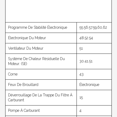
Programme De Stabilité Électronique
55.56.57.59,60,62
Électronique Du Moteur
48.52.54
Ventilateur Du Moteur
51
Système De Chaleur Résiduelle Du
30.41.51
Moteur. (SE)
Corne
43
Feux De Brouillard
Électronique
Déverrouillage De La Trappe Du Filtre À
15
Carburant
Pompe À Carburant
4