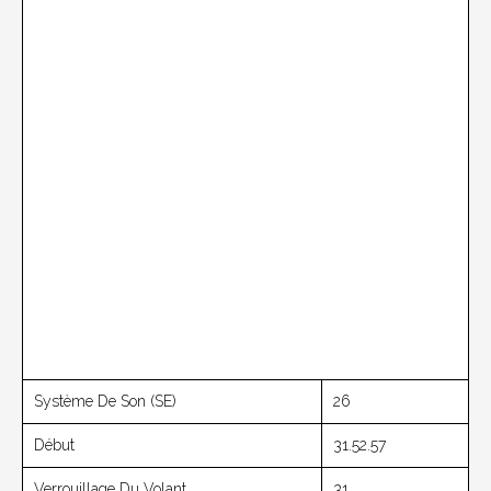
Système De Son (SE)
26
Début
31.52.57
Verrouillage Du Volant
31