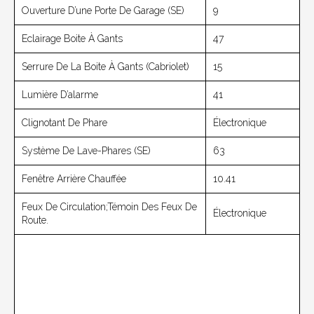
Ouverture D’une Porte De Garage (SE)
9
Eclairage Boite À Gants
47
Serrure De La Boite À Gants (cabriolet)
15
Lumière D’alarme
41
Clignotant De Phare
Électronique
Système De Lave-Phares (SE)
63
Fenêtre Arrière Chauffée
10.41
Feux De Circulation;Témoin Des Feux De
Électronique
Route.