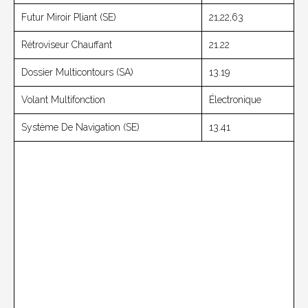
Futur Miroir Pliant (SE)
21,22,63
Rétroviseur Chauffant
21.22
Dossier Multicontours (SA)
13.19
Volant Multifonction
Électronique
Système De Navigation (SE)
13.41