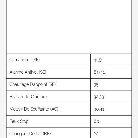
Climatiseur (SE)
41,51
Alarme Antivol (SE)
8,9,41
Chauffage D’appoint (SE)
35
Bras Porte-Ceinture
32.33
Moteur De Soufflante (AC)
30.41
Feux Stop
60
Changeur De CD (BE)
20