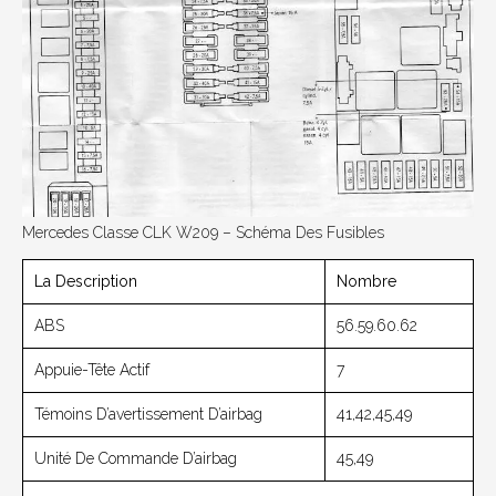
Mercedes Classe CLK W209 – Schéma Des Fusibles
La Description
Nombre
ABS
56.59.60.62
Appuie-Tête Actif
7
Témoins D’avertissement D’airbag
41,42,45,49
Unité De Commande D’airbag
45,49