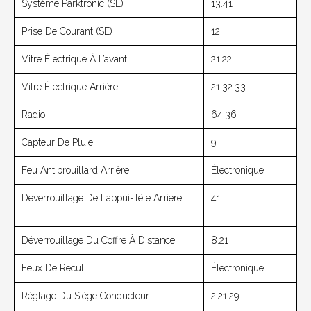
Système Parktronic (SE)
13.41
Prise De Courant (SE)
12
Vitre Électrique À L’avant
21.22
Vitre Électrique Arrière
21.32.33
Radio
64,36
Capteur De Pluie
9
Feu Antibrouillard Arrière
Électronique
Déverrouillage De L’appui-Tête Arrière
41
Déverrouillage Du Coffre À Distance
8.21
Feux De Recul
Électronique
Réglage Du Siège Conducteur
2.21.29