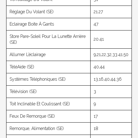
Réglage Du Volant (SE)
21.27
Eclairage Boite À Gants
47
Store Pare-Soleil Pour La Lunette Arrière
20.41
(SE)
Allumer L’éclairage
9,21,22,32,33.41.50
TéléAide (SE)
40,44
Systèmes Téléphoniques (SE)
13,16,40,44,36
Télévision (SE)
3
Toit Inclinable Et Coulissant (SE)
9
Feux De Remorque (SE)
17
Remorque, Alimentation (SE)
18