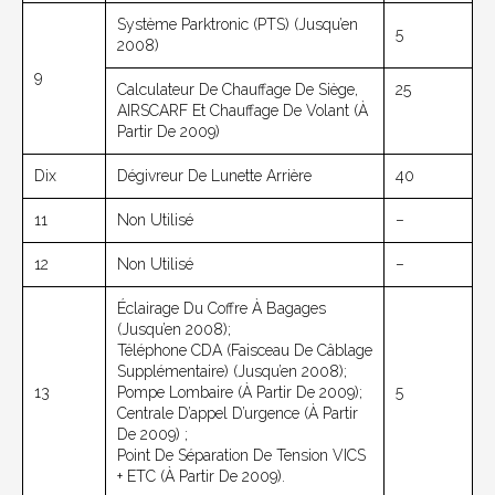
Système Parktronic (PTS) (jusqu’en
5
2008)
9
Calculateur De Chauffage De Siège,
25
AIRSCARF Et Chauffage De Volant (à
Partir De 2009)
Dix
Dégivreur De Lunette Arrière
40
11
Non Utilisé
–
12
Non Utilisé
–
Éclairage Du Coffre À Bagages
(jusqu’en 2008);
Téléphone CDA (faisceau De Câblage
Supplémentaire) (jusqu’en 2008);
13
Pompe Lombaire (à Partir De 2009);
5
Centrale D’appel D’urgence (à Partir
De 2009) ;
Point De Séparation De Tension VICS
+ ETC (à Partir De 2009).