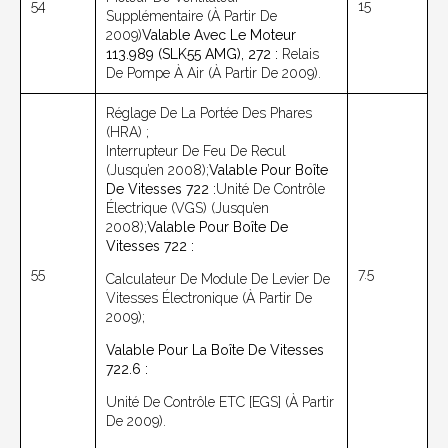
54
15
Supplémentaire (à Partir De
2009)
Valable Avec Le Moteur
113.989 (SLK55 AMG), 272 :
Relais
De Pompe À Air (à Partir De 2009).
Réglage De La Portée Des Phares
(HRA) ;
Interrupteur De Feu De Recul
(jusqu’en 2008);
Valable Pour Boîte
De Vitesses 722 :
Unité De Contrôle
Électrique (VGS) (jusqu’en
2008);
Valable Pour Boîte De
Vitesses 722 :
55
7.5
Calculateur De Module De Levier De
Vitesses Électronique (à Partir De
2009);
Valable Pour La Boîte De Vitesses
722.6 :
Unité De Contrôle ETC [EGS] (à Partir
De 2009).