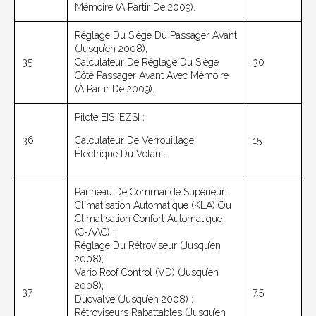
Mémoire (à Partir De 2009).
Réglage Du Siège Du Passager Avant
(jusqu’en 2008);
35
Calculateur De Réglage Du Siège
30
Côté Passager Avant Avec Mémoire
(à Partir De 2009).
Pilote EIS [EZS] ;
36
Calculateur De Verrouillage
15
Électrique Du Volant.
Panneau De Commande Supérieur ;
Climatisation Automatique (KLA) Ou
Climatisation Confort Automatique
(C-AAC) ;
Réglage Du Rétroviseur (jusqu’en
2008);
Vario Roof Control (VD) (jusqu’en
2008);
37
7.5
Duovalve (jusqu’en 2008) ;
Rétroviseurs Rabattables (jusqu’en