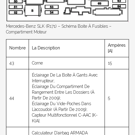
Mercedes-Benz SLK (R171) – Schéma Boite À Fusibles –
Compartiment Moteur
Ampères
Nombre
La Description
[A]
43
Corne
15
Éclairage De La Boîte À Gants Avec
Interrupteur;
Éclairage Du Compartiment De
Rangement Entre Les Dossiers (à
44
Partir De 2009);
5
Éclairage Du Vide-Poches Dans
L’accoudoir (à Partir De 2009);
Capteur Multifonctionnel C-AAC [K-
KlA].
Calculateur D’airbag ARMADA