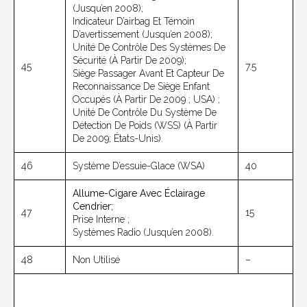
(jusqu’en 2008);
Indicateur D’airbag Et Témoin
D’avertissement (jusqu’en 2008);
Unité De Contrôle Des Systèmes De
Sécurité (à Partir De 2009);
45
7.5
Siège Passager Avant Et Capteur De
Reconnaissance De Siège Enfant
Occupés (à Partir De 2009 ; USA) ;
Unité De Contrôle Du Système De
Détection De Poids (WSS) (à Partir
De 2009; États-Unis).
46
Système D’essuie-Glace (WSA)
40
Allume-Cigare Avec Éclairage
Cendrier;
47
15
Prise Interne ;
Systèmes Radio (jusqu’en 2008).
48
Non Utilisé
–