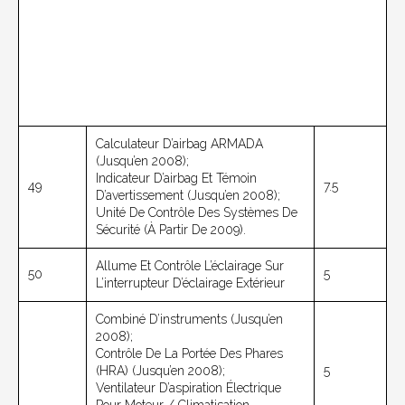
Calculateur D’airbag ARMADA
(jusqu’en 2008);
Indicateur D’airbag Et Témoin
49
7.5
D’avertissement (jusqu’en 2008);
Unité De Contrôle Des Systèmes De
Sécurité (à Partir De 2009).
Allume Et Contrôle L’éclairage Sur
50
5
L’interrupteur D’éclairage Extérieur
Combiné D’instruments (jusqu’en
2008);
Contrôle De La Portée Des Phares
(HRA) (jusqu’en 2008);
5
Ventilateur D’aspiration Électrique
Pour Moteur / Climatisation