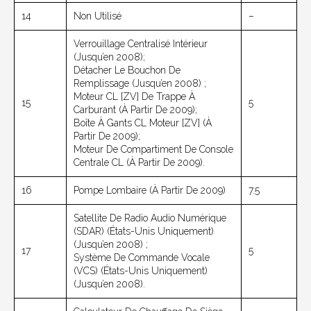
14
Non Utilisé
–
Verrouillage Centralisé Intérieur
(jusqu’en 2008);
Détacher Le Bouchon De
Remplissage (jusqu’en 2008) ;
Moteur CL [ZV] De Trappe À
15
5
Carburant (à Partir De 2009);
Boîte À Gants CL Moteur [ZV] (à
Partir De 2009);
Moteur De Compartiment De Console
Centrale CL (à Partir De 2009).
16
Pompe Lombaire (à Partir De 2009)
7.5
Satellite De Radio Audio Numérique
(SDAR) (États-Unis Uniquement)
(jusqu’en 2008) ;
17
5
Système De Commande Vocale
(VCS) (États-Unis Uniquement)
(jusqu’en 2008).