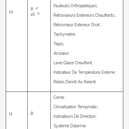
Fauteuils Orthopédiques;
4)
8
10
5)
16
Rétroviseurs Extérieurs Chauffants ;
Rétroviseur Extérieur Droit ;
Tachymètre;
Tapis;
Arroseur;
Lave-Glace Chauffant;
Indicateur De Température Externe ;
Relais D’arrêt Au Ralenti.
Corne;
Climatisation Tempmatic ;
11
8
Indicateurs De Direction ;
Système D’alarme.