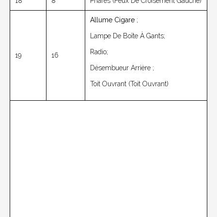
18
8
Phares (feux De Croisement Gauche)
Allume Cigare
;
Lampe De Boîte À Gants;
Radio;
19
16
Désembueur Arrière ;
Toit Ouvrant (toit Ouvrant)