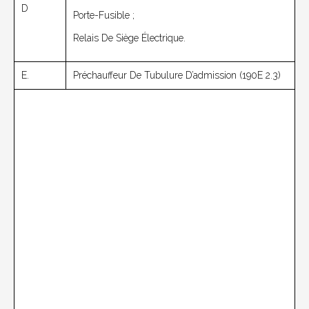
D
Porte-Fusible ;
Relais De Siège Électrique.
E.
Préchauffeur De Tubulure D’admission (190E 2.3)