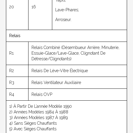
Tapis;
20
16
Lave-Phares;
Arroseur.
Relais
Relais Combiné (désembueur Arrière, Minuterie,
R1
Essuie-Glace/lave-Glace, Clignotant De
Détresse/clignotants)
R2
Relais De Lève-Vitre Électrique
R3
Relais Ventilateur Auxiliaire
R4
Relais OVP
1) À Partir De L’année Modèle 1990
2) Années Modèles 1984 À 1988
3) Années Modèles 1987 À 1989
4) Sans Sièges Chauffants
5) Avec Sièges Chauffants