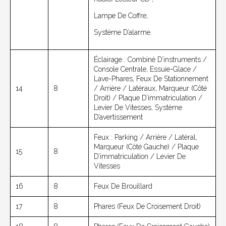
Lampe De Coffre;
Système D’alarme.
Éclairage : Combiné D’instruments /
Console Centrale, Essuie-Glace /
Lave-Phares, Feux De Stationnement
14
8
/ Arrière / Latéraux, Marqueur (côté
Droit) / Plaque D’immatriculation /
Levier De Vitesses, Système
D’avertissement
Feux : Parking / Arrière / Latéral,
Marqueur (côté Gauche) / Plaque
15
8
D’immatriculation / Levier De
Vitesses
16
8
Feux De Brouillard
17
8
Phares (feux De Croisement Droit)