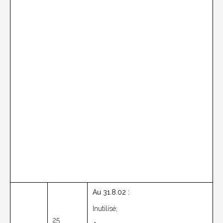
Au 31.8.02 :
Inutilisé;
25