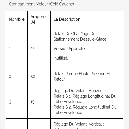
– Compartiment Moteur (côté Gauche)
Ampères
Nombre
La Description
[A]
Relais De Chauffage De
Stationnement D’essuie-Glace ;
1
40
Version Spéciale :
Inutilisé.
Relais Pompe Haute Pression Et
2
50
Retour
Réglage Du Volant, Horizontal :
Relais S 1, Réglage Longitudinal Du
3
15
Tube Enveloppe ;
Relais S 2, Réglage Longitudinal Du
Tube Enveloppe.
Réglage Du Volant, Vertical :