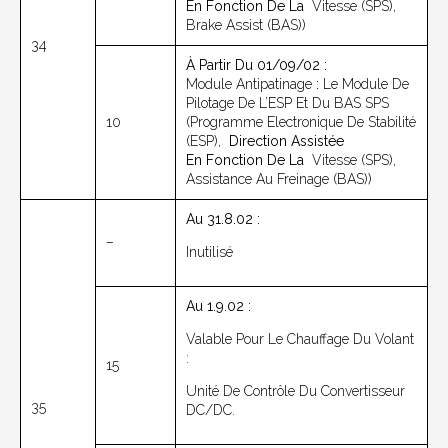
En
Fonction De La
Vitesse (SPS),
Brake Assist (BAS))
34
À Partir Du 01/09/02 :
Module Antipatinage
:
Le Module De
Pilotage De L’ESP Et Du BAS SPS
10
(Programme Electronique De Stabilité
(ESP),
Direction Assistée
En
Fonction De La
Vitesse (SPS),
Assistance Au Freinage (BAS))
Au 31.8.02 :
–
Inutilisé
Au 1.9.02 :
Valable Pour Le Chauffage Du Volant
:
15
Unité De Contrôle Du Convertisseur
35
DC/DC.