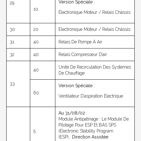
Version Spéciale :
29
10
Électronique Moteur / Relais Châssis
30
20
Electronique Moteur / Relais Châssis
31
40
Relais De Pompe À Air
32
40
Relais Compresseur D’air
Unité De Recirculation Des Systèmes
40
De Chauffage
33
Version Spéciale :
60
Ventilateur D’aspiration Électrique
Au 31/08/02 :
Module Antipatinage
:
Le Module De
Pilotage Pour ESP Et BAS SPS
5
(Electronic Stability Program
(ESP),
Direction Assistée