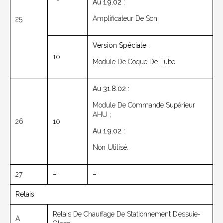
Au 1.9.02 :
Amplificateur De Son.
25
Version Spéciale :
10
Module De Coque De Tube
Au 31.8.02 :
Module De Commande Supérieur
AHU ;
26
10
Au 1.9.02 :
Non Utilisé.
27
–
–
Relais
Relais De Chauffage De Stationnement D’essuie-
A