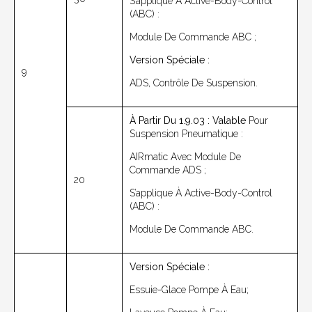
S’applique À
Active-Body-Control
(ABC) :
Module De Commande ABC ;
Version Spéciale :
9
ADS, Contrôle De Suspension.
À Partir Du 1.9.03 : Valable
Pour
Suspension Pneumatique :
AIRmatic Avec Module De
Commande ADS ;
20
S’applique À
Active-Body-Control
(ABC) :
Module De Commande ABC.
Version Spéciale :
Essuie-Glace Pompe À Eau;