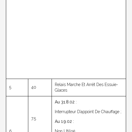
Relais Marche Et Arrêt Des Essuie-
5
40
Glaces
Au 31.8.02 :
Interrupteur D’appoint De Chauffage ;
7.5
Au 1.9.02 :
Non Utilisé.
6