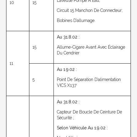
Laveuse Pompe À Eau;
10
15
Circuit 15 Manchon De Connecteur;
Bobines D’allumage.
Au 31.8.02 :
15
Allume-Cigare Avant Avec Éclairage
Du Cendrier
11
Au 1.9.02 :
5
Point De Séparation D’alimentation
VICS X137
Au 31.8.02 :
Capteur De Boucle De Ceinture De
Sécurité ;
Selon Véhicule Au 1.9.02 :