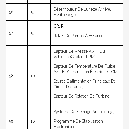
Désembueur De Lunette Arrière,
56
15
Fusible « 5 »
CR, RH:
57
15
Relais De Pompe À Essence
Capteur De Vitesse A / T Du
Véhicule (capteur RPM);
Capteur De Température De Fluide
A/T Et Alimentation Électrique TCM ;
58
10
Source D’alimentation Principale Et
Circuit De Terre ;
Capteur De Rotation De Turbine.
Système De Freinage Antiblocage;
59
10
Programme De Stabilisation
Électronique.