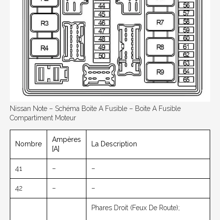
Nissan Note – Schéma Boite A Fusible – Boite A Fusible
Compartiment Moteur
Ampères
Nombre
La Description
[A]
41
–
–
42
–
–
Phares Droit (feux De Route);