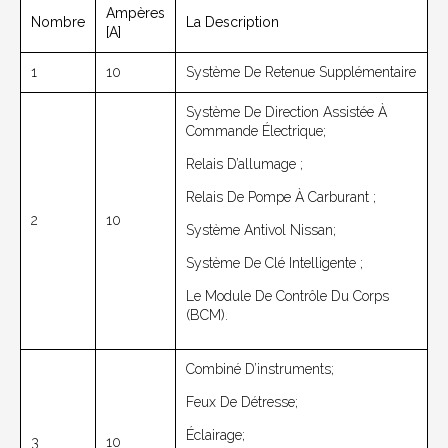
Ampères
Nombre
La Description
[A]
1
10
Système De Retenue Supplémentaire
Système De Direction Assistée À
Commande Électrique;
Relais D’allumage ;
Relais De Pompe À Carburant ;
2
10
Système Antivol Nissan;
Système De Clé Intelligente ;
Le Module De Contrôle Du Corps
(BCM).
Combiné D’instruments;
Feux De Détresse;
Éclairage;
3
10