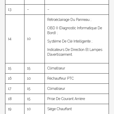
13
–
–
Rétroéclairage Du Panneau ;
OBD II (diagnostic Informatique De
Bord) ;
14
10
Système De Clé Intelligente ;
Indicateurs De Direction Et Lampes
D’avertissement.
15
15
Climatiseur
16
10
Réchauffeur PTC
17
15
Climatiseur
18
15
Prise De Courant Arrière
19
10
Siège Chauffant