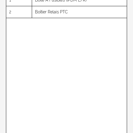
1
Boîte À Fusibles (IPDM E/R)
2
Boîtier Relais PTC