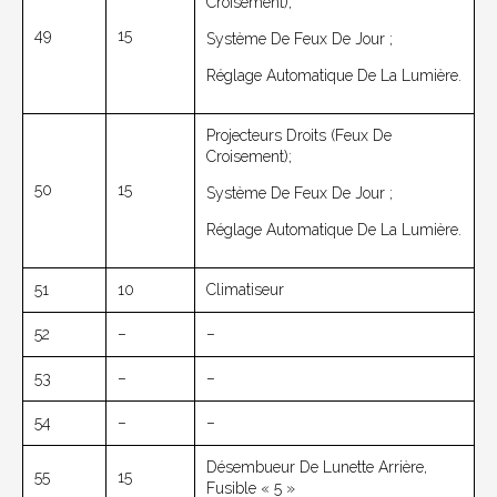
Croisement);
49
15
Système De Feux De Jour ;
Réglage Automatique De La Lumière.
Projecteurs Droits (feux De
Croisement);
50
15
Système De Feux De Jour ;
Réglage Automatique De La Lumière.
51
10
Climatiseur
52
–
–
53
–
–
54
–
–
Désembueur De Lunette Arrière,
55
15
Fusible « 5 »