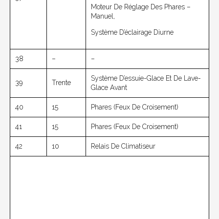
Moteur De Réglage Des Phares –
Manuel,
Système D’éclairage Diurne
38
–
–
Système D’essuie-Glace Et De Lave-
39
Trente
Glace Avant
40
15
Phares (feux De Croisement)
41
15
Phares (feux De Croisement)
42
10
Relais De Climatiseur