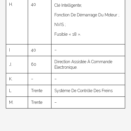
H.
40
Clé Intelligente;
Fonction De Démarrage Du Moteur ;
NVIS ;
Fusible « 18 ».
I
40
–
Direction Assistée À Commande
J.
60
Électronique.
K.
–
–
L
Trente
Système De Contrôle Des Freins
M.
Trente
–