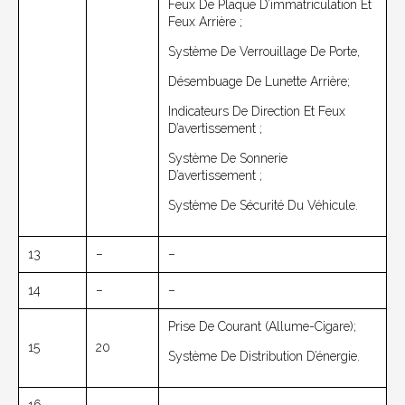
Feux De Plaque D’immatriculation Et
Feux Arrière ;
Système De Verrouillage De Porte,
Désembuage De Lunette Arrière;
Indicateurs De Direction Et Feux
D’avertissement ;
Système De Sonnerie
D’avertissement ;
Système De Sécurité Du Véhicule.
13
–
–
14
–
–
Prise De Courant (allume-Cigare);
15
20
Système De Distribution D’énergie.