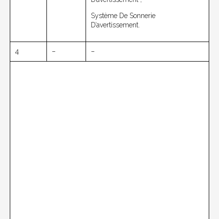
Système De Sonnerie
D’avertissement.
4
–
–