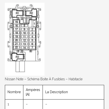
Nissan Note – Schéma Boite À Fusibles – Habitacle
Ampères
Nombre
La Description
[A]
1
–
–