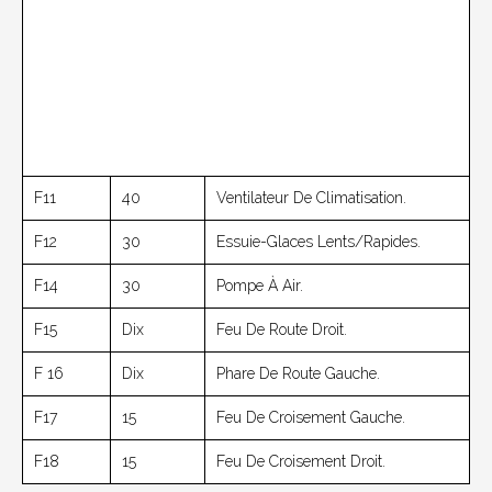
F11
40
Ventilateur De Climatisation.
F12
30
Essuie-Glaces Lents/rapides.
F14
30
Pompe À Air.
F15
Dix
Feu De Route Droit.
F 16
Dix
Phare De Route Gauche.
F17
15
Feu De Croisement Gauche.
F18
15
Feu De Croisement Droit.