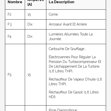
Nombre
La Description
[A]
F2
15
Corne.
F3
Dix
Arroseur Avant Et Arrière.
Lumières Allumées Toute La
F4
Dix
Journée.
Cartouche De Soufflage ;
Électrovannes Pour Réguler La
Pression Du Turbocompresseur Et
De L’échappement De La Turbine
(1,6 Litres THP);
F5
15
Réchauffeur De Vapeur D’huile (1,6
Litres THP);
Réchauffeur De Gasoil (1,6 Litres
HDI).
Prise Diagnostique ;