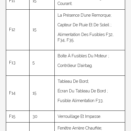
F11
15
Courant.
La Présence D’une Remorque;
Capteur De Pluie Et De Soleil ;
F12
15
Alimentation Des Fusibles F32,
F34, F35.
Boîte À Fusibles Du Moteur ;
F13
5
Contrôleur D’airbag.
Tableau De Bord;
Écran Du Tableau De Bord ;
F14
15
Fusible Alimentation F33.
F15
30
Verrouillage Et Impasse.
Fenêtre Arrière Chauffée;