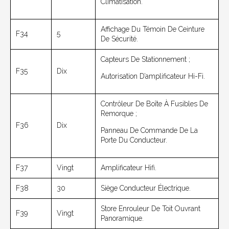
Climatisation.
Affichage Du Témoin De Ceinture
F34
5
De Sécurité.
Capteurs De Stationnement ;
F35
Dix
Autorisation D’amplificateur Hi-Fi.
Contrôleur De Boîte À Fusibles De
Remorque ;
F36
Dix
Panneau De Commande De La
Porte Du Conducteur.
F37
Vingt
Amplificateur Hifi.
F38
30
Siège Conducteur Électrique.
Store Enrouleur De Toit Ouvrant
F39
Vingt
Panoramique.