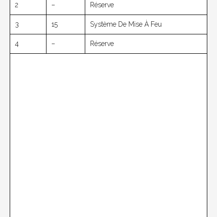
2
–
Réserve
3
15
Système De Mise À Feu
4
–
Réserve