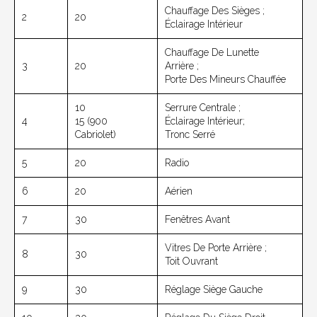
Chauffage Des Sièges ;
2
20
Éclairage Intérieur
Chauffage De Lunette
3
20
Arrière ;
Porte Des Mineurs Chauffée
10
Serrure Centrale ;
4
15 (900
Éclairage Intérieur;
Cabriolet)
Tronc Serré
5
20
Radio
6
20
Aérien
7
30
Fenêtres Avant
Vitres De Porte Arrière ;
8
30
Toit Ouvrant
9
30
Réglage Siège Gauche