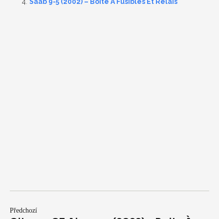
Saab 9-5 (2002) – Boîte À Fusibles Et Relais
Předchozí