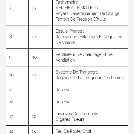
Tachymètre;
7
15
VÉRIFIEZ LE MOTEUR ;
Voyant D’avertissement De Charge ;
Témoin De Pression D’huile
Essuie-Phares ;
8
10
Rétroviseurs Extérieurs Et Régulateur
De Vitesse
Ventilateur De Chauffage Et De
9
30
Ventilation
Système De Transport;
10
10
Réglage De La Longueur Des Phares
11
–
Réserve
12
–
Réserve
Inversion Des Combats ;
13
20
Cigares Tueurs
14
15
Feu De Route, Droit