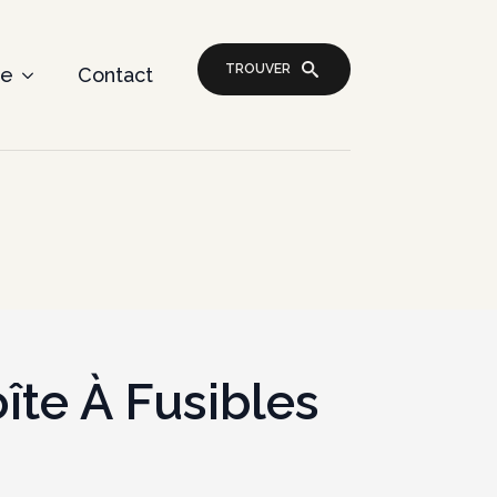
TROUVER
re
Contact
îte À Fusibles