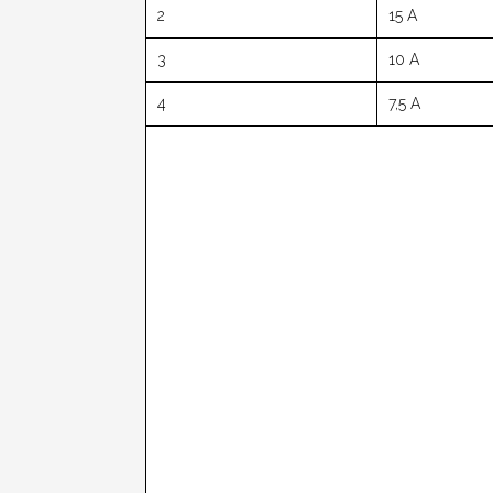
2
15 A
3
10 A
4
7,5 A