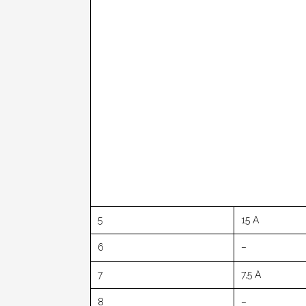
5
15 A
6
–
7
7,5 A
8
–