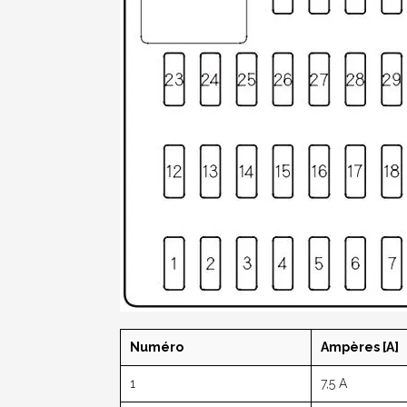
Numéro
Ampères [A]
1
7,5 A