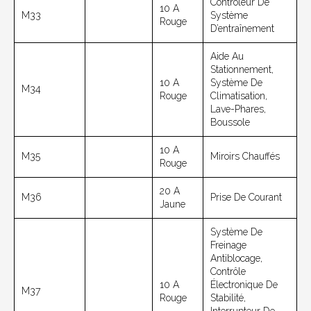
Contrôleur De
10 A
M33
Système
Rouge
D’entraînement
Aide Au
Stationnement,
10 A
Système De
M34
Rouge
Climatisation,
Lave-Phares,
Boussole
10 A
M35
Miroirs Chauffés
Rouge
20 A
M36
Prise De Courant
Jaune
Système De
Freinage
Antiblocage,
Contrôle
10 A
Électronique De
M37
Rouge
Stabilité,