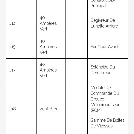
Contact (IOD) –
Principal
40
Dégivreur De
J14
Ampères
Lunette Arrière
Vert
40
J15
Ampères
Souffleur Avant
Vert
40
Solénoïde Du
J17
Ampères
Démarreur
Vert
Module De
Commande Du
Groupe
Motopropulseur
J18
20 A Bleu
(PCM);
Gamme De Boîtes
De Vitesses