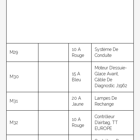
10 A
Système De
M29
Rouge
Conduite
Moteur D’essuie-
15 A
Glace Avant,
M30
Bleu
Câble De
Diagnostic J1962
20 A
Lampes De
M31
Jaune
Rechange
Contrôleur
10 A
M32
D’airbag, TT
Rouge
EUROPE