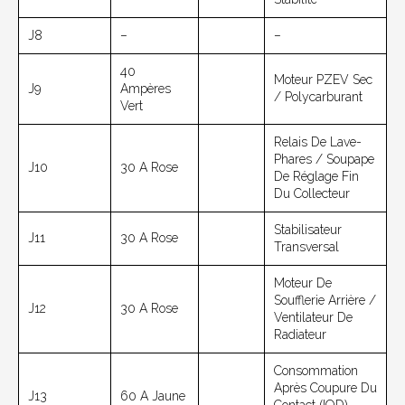
J8
–
–
40
Moteur PZEV Sec
J9
Ampères
/ Polycarburant
Vert
Relais De Lave-
Phares / Soupape
J10
30 A Rose
De Réglage Fin
Du Collecteur
Stabilisateur
J11
30 A Rose
Transversal
Moteur De
Soufflerie Arrière /
J12
30 A Rose
Ventilateur De
Radiateur
Consommation
Après Coupure Du
J13
60 A Jaune