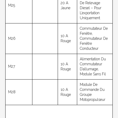
20 A
De Relevage
M25
Jaune
Diesel – Pour
L’exportation
Uniquement
Commutateur De
Fenêtre,
10 A
M26
Commutateur De
Rouge
Fenêtre
Conducteur
Alimentation Du
10 A
Commutateur
M27
Rouge
D’allumage,
Module Sans Fil
Module De
10 A
Commande Du
M28
Rouge
Groupe
Motopropulseur