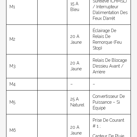
Surélevé (CHMSL)
15 A
M1
/ Interrupteur
Bleu
D’alimentation Des
Feux D’arrêt
Éclairage De
20 A
Relais De
M2
Jaune
Remorque (feu
Stop)
Relais De Blocage
20 A
M3
D’essieu Avant /
Jaune
Arrière
M4
–
–
Convertisseur De
25 A
M5
Puissance – Si
Naturel
Équipé
Prise De Courant
# 1 ;
20 A
M6
Jaune
Capteur De Pluie.