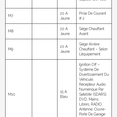
20 A
Prise De Courant
M7
Jaune
# 2
20 A
Siège Chauffant
M8
Jaune
Avant
Siège Arrière
20 A
M9
Chauffant – Selon
Jaune
L’équipement
Ignition Off –
Système De
Divertissement Du
Véhicule,
Récepteur Audio
Numérique Par
15 A
M10
Satellite (SDARS),
Bleu
DVD, Mains
Libres, RADIO,
Antenne, Ouvre-
Porte De Garage