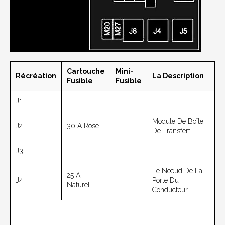
Cartouche
Mini-
Récréation
La Description
Fusible
Fusible
J1
–
–
Module De Boîte
J2
30 A Rose
De Transfert
J3
–
–
Le Nœud De La
25 A
J4
Porte Du
Naturel
Conducteur