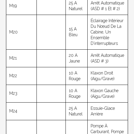
25 A
Arrêt Automatique
M19
Naturel
(ASD # 1 Et # 2)
Éclairage Intérieur
Du Nœud De La
15 A
M20
Cabine, Un
Bleu
Ensemble
D’interrupteurs
20 A
Arrêt Automatique
M21
Jaune
(ASD # 3)
10 A
Klaxon Droit
M22
Rouge
(aigu/grave)
10 A
Klaxon Gauche
M23
Rouge
(aigu/grave)
25 A
Essuie-Glace
M24
Naturel
Arrière
Pompe À
Carburant, Pompe