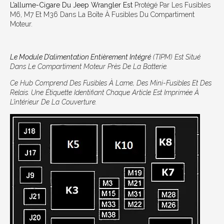
L’allume-Cigare Du Jeep Wrangler
Est
Protégé Par Les Fusibles
M6, M7 Et M36 Dans La Boîte À Fusibles Du Compartiment
Moteur.
Le Module D’alimentation Entièrement Intégré
(TIPM) Est Situé
Dans Le Compartiment Moteur Près De La Batterie.
Ce Hub Comprend Des Fusibles À Lame, Des Mini-Fusibles Et Des
Relais. Une Étiquette Identifiant Chaque Article Est Imprimée À
L’intérieur De La Couverture.