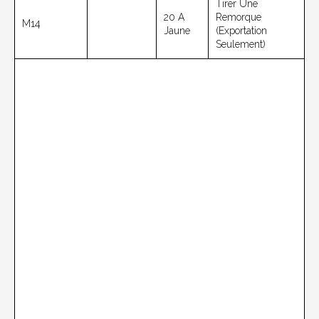
Tirer Une
20 A
Remorque
M14
Jaune
(exportation
Seulement)