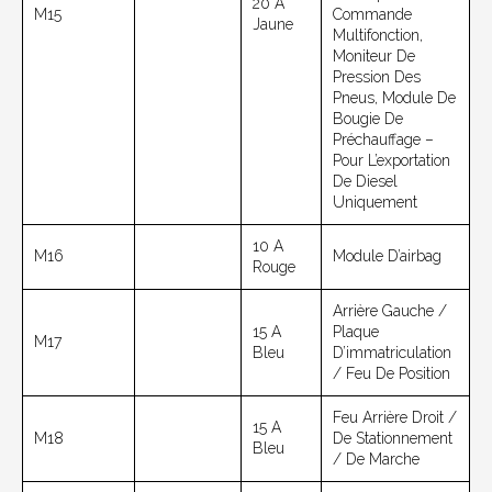
20 A
M15
Commande
Jaune
Multifonction,
Moniteur De
Pression Des
Pneus, Module De
Bougie De
Préchauffage –
Pour L’exportation
De Diesel
Uniquement
10 A
M16
Module D’airbag
Rouge
Arrière Gauche /
15 A
Plaque
M17
Bleu
D’immatriculation
/ Feu De Position
Feu Arrière Droit /
15 A
M18
De Stationnement
Bleu
/ De Marche