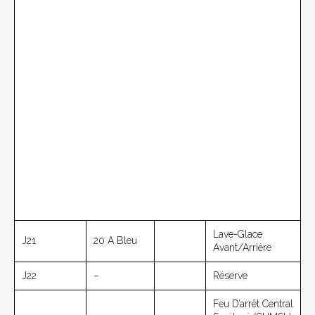
Lave-Glace
J21
20 A Bleu
Avant/arrière
J22
–
Réserve
Feu D’arrêt Central