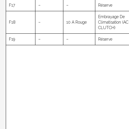
F17
–
–
Réserve
Embrayage De
F18
–
10 A Rouge
Climatisation (AC
CLUTCH)
F19
–
–
Réserve