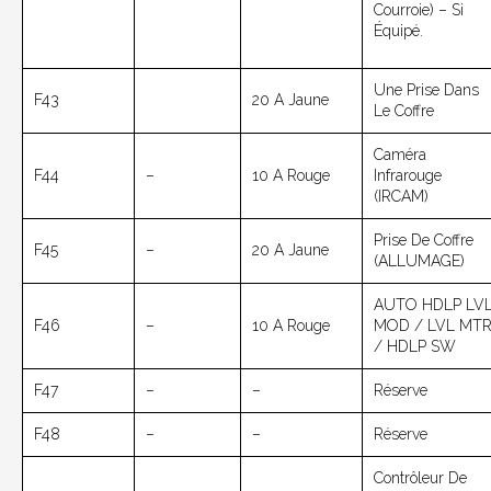
Courroie) – Si
Équipé.
Une Prise Dans
F43
20 A Jaune
Le Coffre
Caméra
F44
–
10 A Rouge
Infrarouge
(IRCAM)
Prise De Coffre
F45
–
20 A Jaune
(ALLUMAGE)
AUTO HDLP LV
F46
–
10 A Rouge
MOD / LVL MT
/ HDLP SW
F47
–
–
Réserve
F48
–
–
Réserve
Contrôleur De