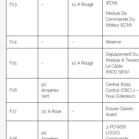
(PCM);
F23
–
10 A Rouge
Module De
Commande Du
Moteur (ECM).
F24
–
–
Réserve
Déplacement Du
Module À Traver
F25
–
10 A Rouge
Le Câble
(MOD.SBW)
40
Central Body
F26
Ampères
Control (CBC) 2 –
Vert
Feux Extérieurs
Essuie-Glaces
F27
30 A Rose
–
Avant
3-POWER
40
LOCKS
F28
Ampères
Commande