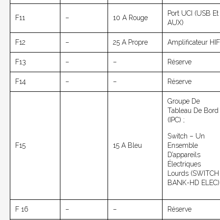
Port UCI (USB Et
F11
–
10 A Rouge
AUX)
F12
–
25 A Propre
Amplificateur HIF
F13
–
–
Réserve
F14
–
–
Réserve
Groupe De
Tableau De Bord
(IPC) ;
Switch – Un
F15
15 A Bleu
Ensemble
D’appareils
Électriques
Lourds (SWITCH
BANK-HD ELEC)
F 16
–
–
Réserve