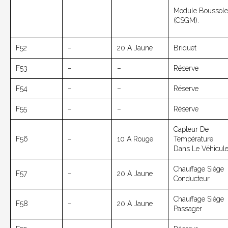
Module Boussole
(CSGM).
F52
–
20 A Jaune
Briquet
F53
–
–
Réserve
F54
–
–
Réserve
F55
–
–
Réserve
Capteur De
F56
–
10 A Rouge
Température
Dans Le Véhicul
Chauffage Siège
F57
–
20 A Jaune
Conducteur
Chauffage Siège
F58
–
20 A Jaune
Passager