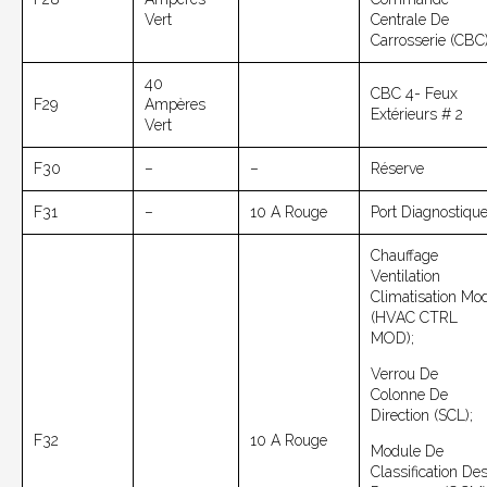
Vert
Centrale De
Carrosserie (CBC
40
CBC 4-
Feux
F29
Ampères
Extérieurs
# 2
Vert
F30
–
–
Réserve
F31
–
10 A Rouge
Port Diagnostiqu
Chauffage
Ventilation
Climatisation Mo
(HVAC CTRL
MOD);
Verrou De
Colonne De
Direction (SCL);
F32
10 A Rouge
Module De
Classification De