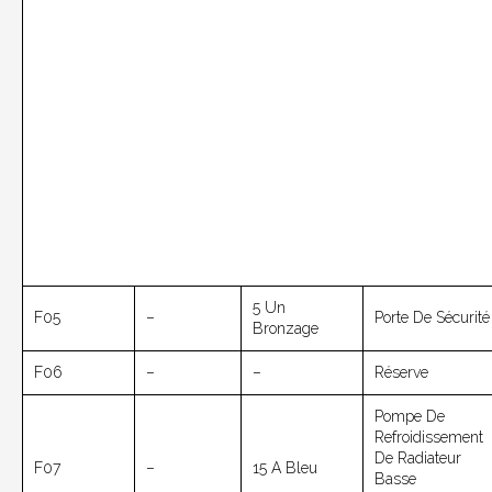
5 Un
F05
–
Porte De Sécurité
Bronzage
F06
–
–
Réserve
Pompe De
Refroidissement
De Radiateur
F07
–
15 A Bleu
Basse