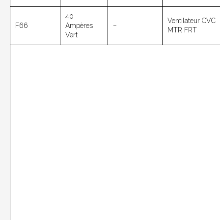
40
Ventilateur CVC
F66
Ampères
–
MTR FRT
Vert