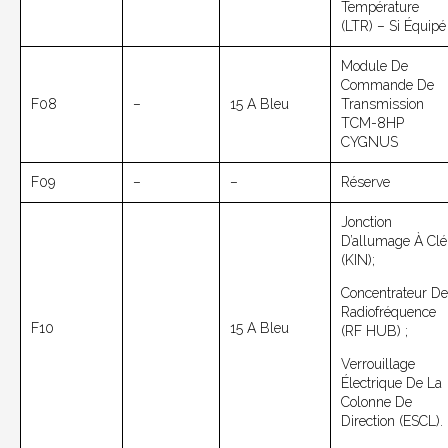
Température
(LTR) – Si Équipé
Module De
Commande De
F08
–
15 A Bleu
Transmission
TCM-8HP
CYGNUS
F09
–
–
Réserve
Jonction
D’allumage À Clé
(KIN);
Concentrateur De
Radiofréquence
F10
15 A Bleu
(RF HUB) ;
Verrouillage
Électrique De La
Colonne De
Direction (ESCL).