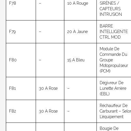
F78
–
10 A Rouge
SIRÈNES /
CAPTEURS
INTRUSION
BARRE
F79
–
20 A Jaune
INTELLIGENTE
CTRL MOD
Module De
Commande Du
F80
–
15 A Bleu
Groupe
Motopropulseur
(PCM)
Dégivreur De
F81
30 A Rose
–
Lunette Arrière
(EBL)
Réchauffeur De
F82
30 A Rose
–
Carburant – Selo
L’équipement
Bougie De