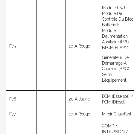
Module PSU –
Module De
Contrôle Du Bloc
Batterie Et
Module
D’alimentation
Auxiliaire (PPU-
F75
10 A Rouge
BPCM Et APM);
Générateur De
Démarrage À
Courroie (BSG) –
Selon
L’équipement.
ECM (essence) /
F76
–
20 A Jaune
PCM (diesel)
F77
–
10 A Rouge
Miroir Chauffant
COMP /
INTRUSION /