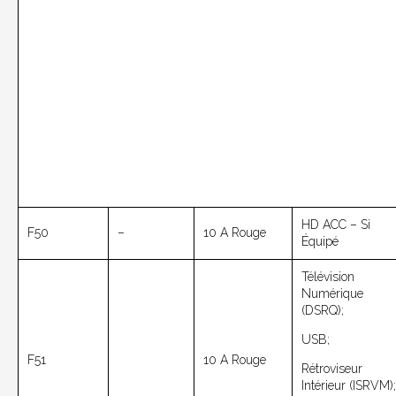
HD ACC – Si
F50
–
10 A Rouge
Équipé
Télévision
Numérique
(DSRQ);
USB;
F51
10 A Rouge
Rétroviseur
Intérieur (ISRVM);