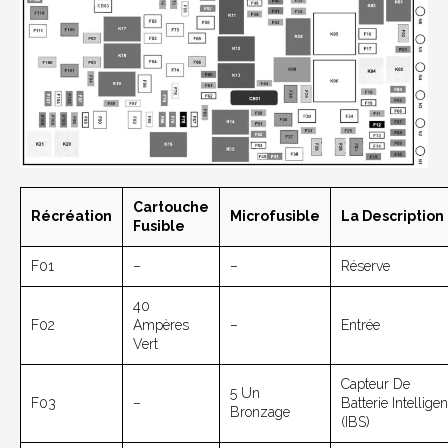
Cartouche
Récréation
Microfusible
La Description
Fusible
F01
–
–
Réserve
40
F02
Ampères
–
Entrée
Vert
Capteur De
5 Un
F03
–
Batterie Intelligen
Bronzage
(IBS)