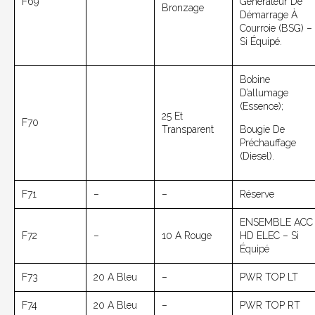
F69
Générateur De
Bronzage
Démarrage À
Courroie (BSG) –
Si Équipé.
Bobine
D’allumage
(essence);
25 Et
F70
Transparent
Bougie De
Préchauffage
(Diesel).
F71
–
–
Réserve
ENSEMBLE ACC
F72
–
10 A Rouge
HD ELEC – Si
Équipé
F73
20 A Bleu
–
PWR TOP LT
F74
20 A Bleu
–
PWR TOP RT