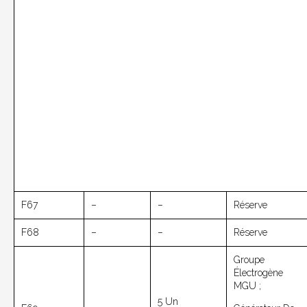
F67
–
–
Réserve
F68
–
–
Réserve
Groupe
Électrogène
MGU ;
5 Un