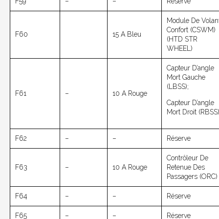
F59
–
–
Réserve
Module De Volan
Confort (CSWM)
F60
15 A Bleu
(HTD STR
WHEEL)
Capteur D’angle
Mort Gauche
(LBSS);
F61
–
10 A Rouge
Capteur D’angle
Mort Droit (RBSS)
F62
–
–
Réserve
Contrôleur De
F63
–
10 A Rouge
Retenue Des
Passagers (ORC)
F64
–
–
Réserve
F65
–
–
Réserve