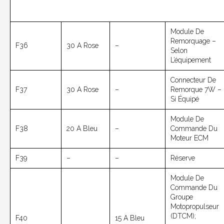
Module De
Remorquage –
F36
30 A Rose
–
Selon
L’équipement
Connecteur De
F37
30 A Rose
–
Remorque 7W –
Si Équipé
Module De
F38
20 A Bleu
–
Commande Du
Moteur ECM
F39
–
–
Réserve
Module De
Commande Du
Groupe
Motopropulseur
(DTCM);
F40
15 A Bleu