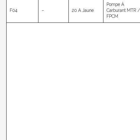
Pompe À
F04
–
20 A Jaune
Carburant MTR /
FPCM