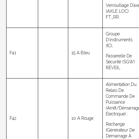
Verrouillage D’ax
(AXLE LOC)
FT_RR.
Groupe
D’instruments
(IC);
F41
15 A Bleu
Passerelle De
Sécurité (SGW)
RÉVEIL.
Alimentation Du
Relais De
Commande De
Puissance
(arrêt/démarrag
Électrique) ;
F42
10 A Rouge
Rechange
(générateur De
Démarrage À