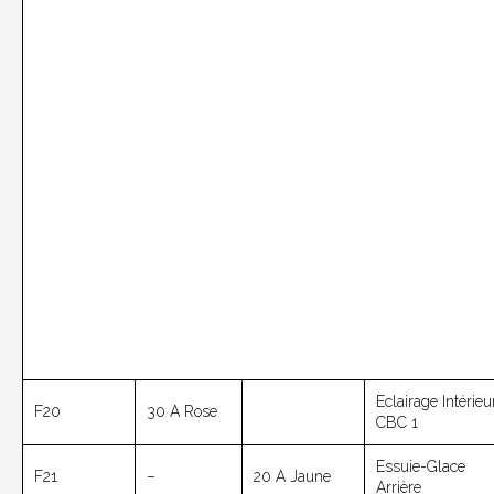
Eclairage Intérieu
F20
30 A Rose
CBC 1
Essuie-Glace
F21
–
20 A Jaune
Arrière