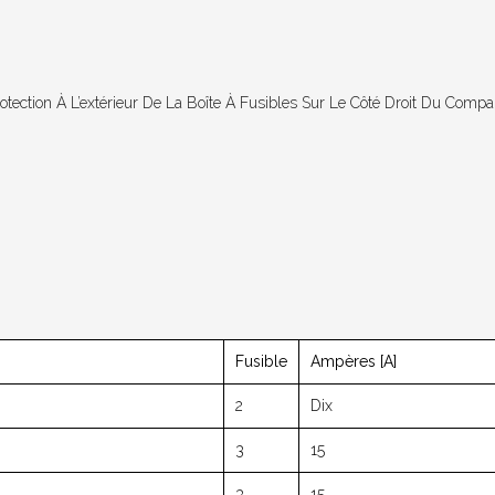
tection À L’extérieur De La Boîte À Fusibles Sur Le Côté Droit Du Compa
Fusible
Ampères [A]
2
Dix
3
15
3
15