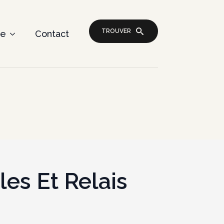
TROUVER
re
Contact
les Et Relais