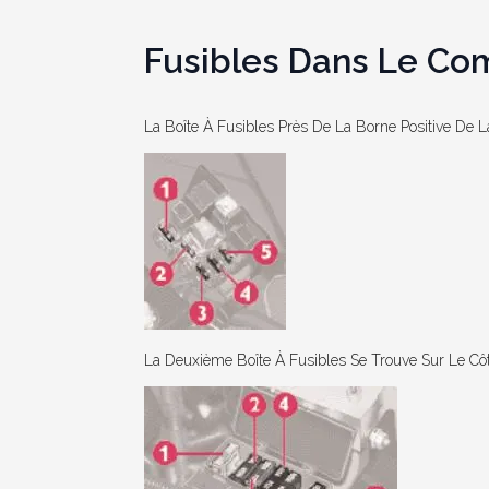
Fusibles Dans Le Co
La Boîte À Fusibles Près De La Borne Positive De La
La Deuxième Boîte À Fusibles Se Trouve Sur Le Cô