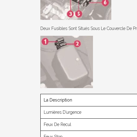
Deux Fusibles Sont Situés Sous Le Couvercle De Pro
La Description
Lumières D’urgence
Feux De Recul
Feux Stop