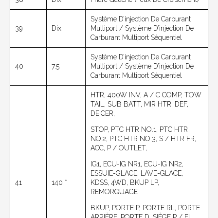
Système D’injection De Carburant
39
Dix
Multiport / Système D’injection De
Carburant Multiport Séquentiel
Système D’injection De Carburant
40
7.5
Multiport / Système D’injection De
Carburant Multiport Séquentiel
HTR, 400W INV, A / C COMP, TOW
TAIL, SUB BATT, MIR HTR, DEF,
DEICER,
STOP, PTC HTR NO.1, PTC HTR
NO.2, PTC HTR NO.3, S / HTR FR,
ACC, P / OUTLET,
IG1, ECU-IG NR1, ECU-IG NR2,
ESSUIE-GLACE, LAVE-GLACE,
41
140 *
KDSS, 4WD, BKUP LP,
REMORQUAGE
BKUP, PORTE P, PORTE RL, PORTE
ARRIÈRE, PORTE D, SIÈGE P / FL,