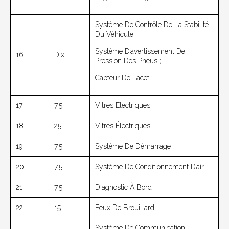
Système De Contrôle De La Stabilité
Du Véhicule ;
Système D’avertissement De
16
Dix
Pression Des Pneus ;
Capteur De Lacet.
17
7.5
Vitres Électriques
18
25
Vitres Électriques
19
7.5
Système De Démarrage
20
7.5
Système De Conditionnement D’air
21
7.5
Diagnostic À Bord
22
15
Feux De Brouillard
Système De Communication