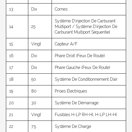
13
Dix
Cornes
Système D’injection De Carburant
14
25
Multiport / Système D’injection De
Carburant Multiport Séquentiel
15
Vingt
Capteur A/F
16
Dix
Phare Droit (feux De Route)
17
Dix
Phare Gauche (feux De Route)
18
50
Système De Conditionnement D’air
19
80
Prises Électriques
20
30
Système De Démarrage
21
Vingt
Fusibles H-LP RH-HI, H-LP LH-HI
22
7.5
Système De Charge