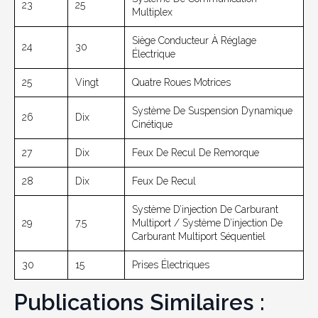
23
25
Multiplex
Siège Conducteur À Réglage
24
30
Électrique
25
Vingt
Quatre Roues Motrices
Système De Suspension Dynamique
26
Dix
Cinétique
27
Dix
Feux De Recul De Remorque
28
Dix
Feux De Recul
Système D’injection De Carburant
29
7.5
Multiport / Système D’injection De
Carburant Multiport Séquentiel
30
15
Prises Électriques
Publications Similaires :