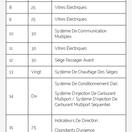
8
25
Vitres Électriques
9
25
Vitres Électriques
Système De Communication
10
30
Multiplex
11
30
Vitres Électriques
12
30
Siège Passager Avant
13
Vingt
Système De Chauffage Des Sièges
Système De Conditionnement D’air;
Système D’injection De Carburant
14
Dix
Multiport / Système D’injection De
Carburant Multiport Séquentiel.
Indicateurs De Direction ;
15
7.5
Clignotants D’urgence.