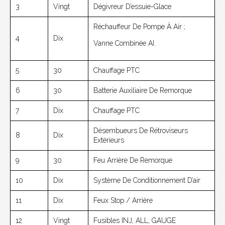
3
Vingt
Dégivreur D’essuie-Glace
Réchauffeur De Pompe À Air ;
4
Dix
Vanne Combinée AI.
5
30
Chauffage PTC
6
30
Batterie Auxiliaire De Remorque
7
Dix
Chauffage PTC
Désembueurs De Rétroviseurs
8
Dix
Extérieurs
9
30
Feu Arrière De Remorque
10
Dix
Système De Conditionnement D’air
11
Dix
Feux Stop / Arrière
12
Vingt
Fusibles INJ, ALL, GAUGE