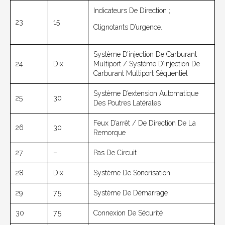
Indicateurs De Direction ;
23
15
Clignotants D’urgence.
Système D’injection De Carburant
24
Dix
Multiport / Système D’injection De
Carburant Multiport Séquentiel
Système D’extension Automatique
25
30
Des Poutres Latérales
Feux D’arrêt / De Direction De La
26
30
Remorque
27
–
Pas De Circuit
28
Dix
Système De Sonorisation
29
7.5
Système De Démarrage
30
7.5
Connexion De Sécurité