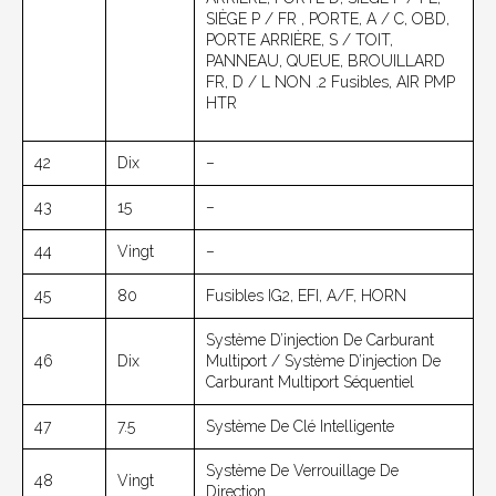
SIÈGE P / FR , PORTE, A / C, OBD,
PORTE ARRIÈRE, S / TOIT,
PANNEAU, QUEUE, BROUILLARD
FR, D / L NON .2 Fusibles, AIR PMP
HTR
42
Dix
–
43
15
–
44
Vingt
–
45
80
Fusibles IG2, EFI, A/F, HORN
Système D’injection De Carburant
46
Dix
Multiport / Système D’injection De
Carburant Multiport Séquentiel
47
7.5
Système De Clé Intelligente
Système De Verrouillage De
48
Vingt
Direction