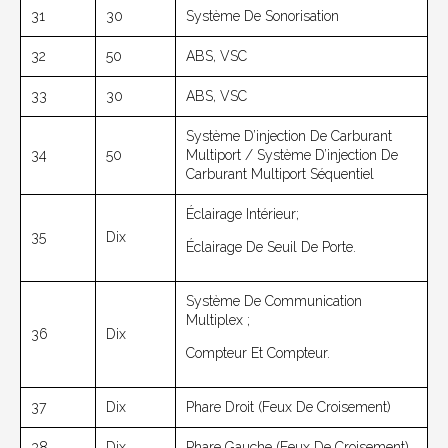
31
30
Système De Sonorisation
32
50
ABS, VSC
33
30
ABS, VSC
Système D’injection De Carburant
34
50
Multiport / Système D’injection De
Carburant Multiport Séquentiel
Éclairage Intérieur;
35
Dix
Éclairage De Seuil De Porte.
Système De Communication
Multiplex ;
36
Dix
Compteur Et Compteur.
37
Dix
Phare Droit (feux De Croisement)
38
Dix
Phare Gauche (feux De Croisement)