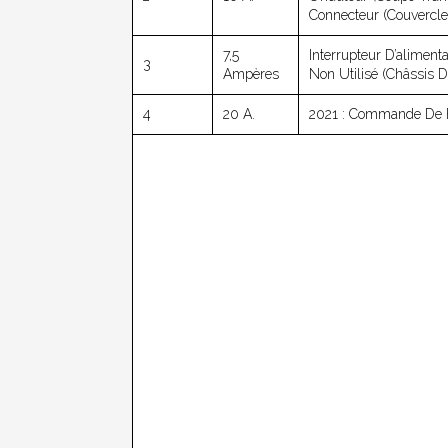
Connecteur (couvercle 
7,5
Interrupteur D’aliment
3
Ampères
Non Utilisé (châssis 
4
20 A.
2021 : Commande De 