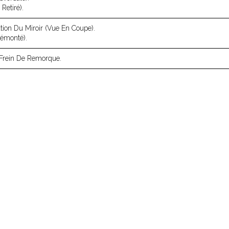
Retiré).
ation Du Miroir (vue En Coupe).
Démonté).
Frein De Remorque.