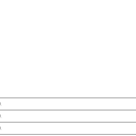
.
.
.