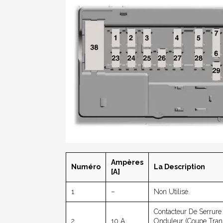
Ampères
Numéro
La Description
[A]
1
–
Non Utilisé.
Contacteur De Serrure
2
10 A.
Onduleur (coupe Trans