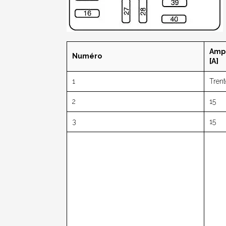
Amp
Numéro
[A]
1
Trent
2
15
3
15