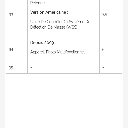
Retenue ;
Version Américaine :
93
7.5
Unité De Contrôle Du Système De
Détection De Masse (WSS).
Depuis 2009:
94
5
Appareil Photo Multifonctionnel.
95
–
–