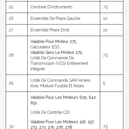
25
Combiné D’instruments
7.5
26
Ensemble De Phare Gauche
10
27
Ensemble Phare Droit
10
Valable Pour Moteur 275 :
Calculateur EGS ;
Valable Sans Le Moteur 275 :
28
7.5
Unité De Commande De
Transmission (VGS) Entièrement
Intégrée.
Unité De Commande SAM Arrière
29
5
Avec Module Fusible Et Relais
Valable Pour Les Moteurs 629, 642,
651 :
Unité De Contrôle CDI ;
Valable Pour Les Moteurs 156, 157,
30
7.5
272, 273, 275, 276, 278 :