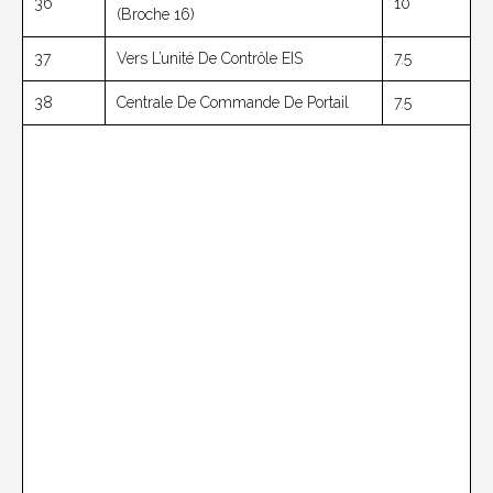
36
10
(broche 16)
37
Vers L’unité De Contrôle EIS
7.5
38
Centrale De Commande De Portail
7.5