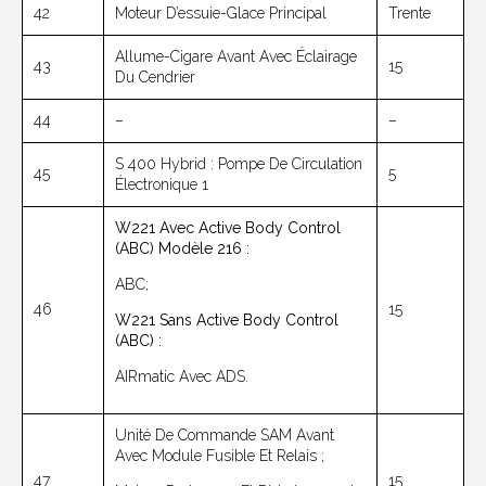
42
Moteur D’essuie-Glace Principal
Trente
Allume-Cigare Avant Avec Éclairage
43
15
Du Cendrier
44
–
–
S 400 Hybrid : Pompe De Circulation
45
5
Électronique 1
W221 Avec Active Body Control
(ABC) Modèle 216 :
ABC;
46
15
W221 Sans Active Body Control
(ABC) :
AIRmatic Avec ADS.
Unité De Commande SAM Avant
Avec Module Fusible Et Relais ;
47
15