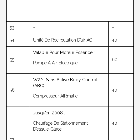
53
–
–
54
Unité De Recirculation D’air AC
40
Valable Pour Moteur Essence :
55
60
Pompe À Air Électrique
W221 Sans Active Body Control
(ABC) :
56
40
Compresseur AIRmatic
Jusqu’en 2008 :
Chauffage De Stationnement
40
D’essuie-Glace
57