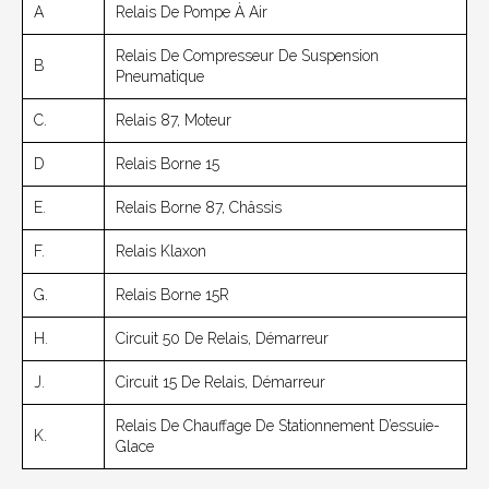
A
Relais De Pompe À Air
Relais De Compresseur De Suspension
B
Pneumatique
C.
Relais 87, Moteur
D
Relais Borne 15
E.
Relais Borne 87, Châssis
F.
Relais Klaxon
G.
Relais Borne 15R
H.
Circuit 50 De Relais, Démarreur
J.
Circuit 15 De Relais, Démarreur
Relais De Chauffage De Stationnement D’essuie-
K.
Glace