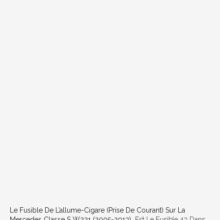
Le Fusible De L’allume-Cigare (prise De Courant) Sur La
Mercedes Classe S W221 (2005-2013)
Est Le Fusible 43 Dans