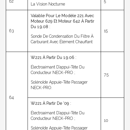
62
5
La Vision Nocturne
Valable Pour Le Modèle 221 Avec
Moteur 629 Et Moteur 642 À Partir
Du 1.9.08 :
63
15
Sonde De Condensation Du Filtre À
Carburant Avec Élément Chauffant
W221 À Partir Du 1.9.06 :
Électroaimant D’appui-Tête Du
Conducteur NECK-PRO ;
7.5
Solénoïde Appuie-Tête Passager
NECK-PRO.
64
W221 À Partir De ’09 :
Électroaimant D’appui-Tête Du
Conducteur NECK-PRO ;
10
Solénoïde Appuie-Tête Passager